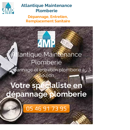
Atlantique Maintenance
Plomberie
Dépannage, Entretien,
Remplacement Sanitaire
Atlantique Maintenance
Plomberie
Dépannage et entretien plomberie à
Saujon
Votre spécialiste en
dépannage plomberie
05 46 91 73 95