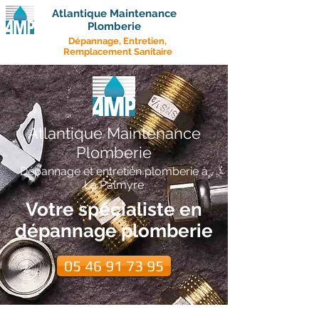
Atlantique Maintenance
Plomberie
Dépannage, Entretien,
Remplacement Sanitaire
Atlantique Maintenance
Plomberie
Dépannage et entretien plomberie à
La Palmyre
Votre spécialiste en
dépannage plomberie
05 46 91 73 95