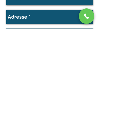
Envoyer
Dépannage plombier Saintes
Saintes
La Chapelle des Pots
Fontcouverte
Chaniers
Les Gonds