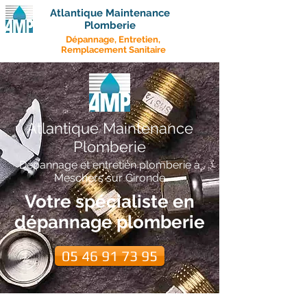
Atlantique Maintenance
Plomberie
Dépannage, Entretien,
Remplacement Sanitaire
Atlantique Maintenance
Plomberie
Dépannage et entretien plomberie à
Meschers sur Gironde
Votre spécialiste en
dépannage plomberie
05 46 91 73 95