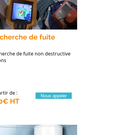
cherche de fuite
herche de fuite non destructive
ons
rtir de :
Nous appeler
0€ HT