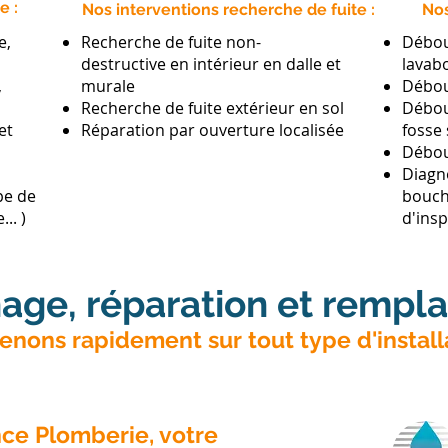
e :
Nos interventions recherche de fuite :
Nos
e,
Recherche de fuite non-
Débou
destructive en intérieur en dalle et
lavab
,
murale
Débou
Recherche de fuite extérieur en sol
​Débo
et
Réparation par ouverture localisée
fosse
Débou
Diagn
pe de
bouch
.. )
d'ins
age, réparation et rempl
enons rapidement sur tout type d'install
ce Plomberie, votre