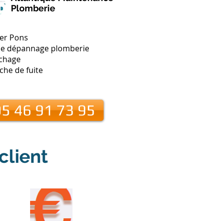
Plomberie
er Pons
e dépannage plomberie
chage
che de fuite
5 46 91 73 95
client