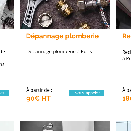
Dépannage plomberie
Re
 de
Dépannage plomberie à Pons
Rec
à P
ns
À partir de :
À pa
er
Nous appeler
90€ HT
18