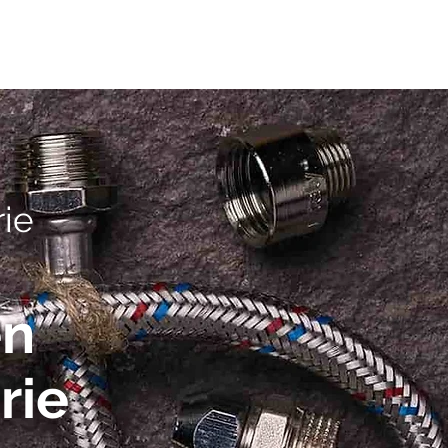
ie
en
rie