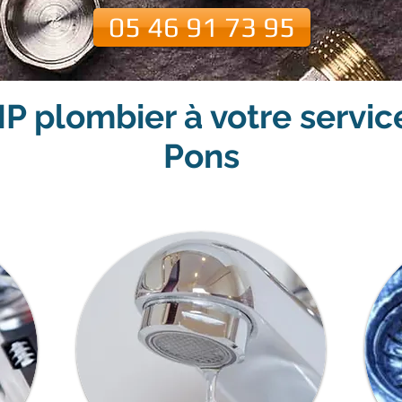
05 46 91 73 95
P plombier à votre servic
Pons