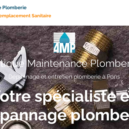
e Plomberie
Remplacement Sanitaire
ntique Maintenance Plomber
Dépannage et entretien plomberie à Pons
otre spécialiste 
pannage plombe