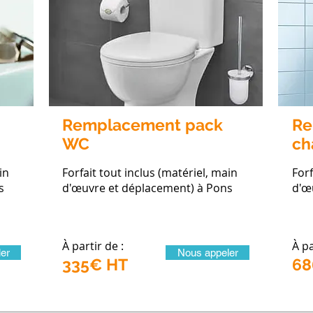
Remplacement pack
Re
WC
ch
in
Forfait tout inclus (matériel, main
Forf
s
d'œuvre et déplacement) à Pons
d'œ
À partir de :
À pa
er
Nous appeler
335€ HT
68