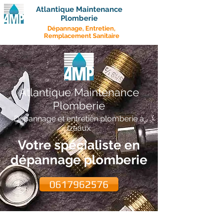
Atlantique Maintenance
Plomberie
Dépannage, Entretien,
Remplacement Sanitaire
Atlantique Maintenance
Plomberie
Dépannage et entretien plomberie à
Izeaux
Votre spécialiste en
dépannage plomberie
0617962576